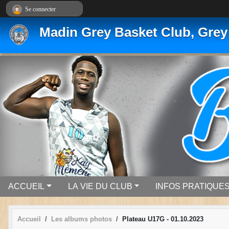
Panneau de gestion des cookies
Se connecter
Madin Grey Basket Club, Grey
ACCUEIL
LA VIE DU CLUB
INFOS PRATIQUE
Accueil
Les albums photos
Plateau U17G - 01.10.2023