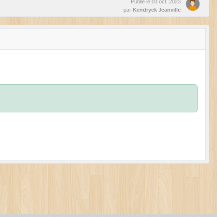
Publié le
03 oct. 2023
par
Kendryck Jeanville